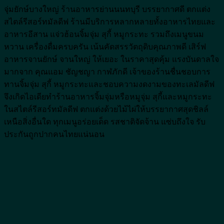
จุ่มยักษ์บางใหญ่ ร้านอาหารย่านนนทบุรี บรรยากาศดี ตกแต่ง
สไตล์รีสอร์ทมัลดีฟ ร้านมีบริการหลากหลายทั้งอาหารไทยและ
อาหารอีสาน แจ่วฮ้อนจิ้มจุ่ม สุกี้ หมูกระทะ รวมถึงเมนูขนม
หวาน เครื่องดื่มครบครัน เน้นคัดสรรวัตถุดิบคุณภาพดี เสิร์ฟ
อาหารจานยักษ์ จานใหญ่ ให้เยอะ ในราคาสุดคุ้ม แรงบันดาลใจ
มากจาก คุณแอม ชัญชญา กาฬภักดี เจ้าของร้านชื่นชอบการ
ทานจิ้มจุ่ม สุกี้ หมูกระทะและชอบความงดงามของทะเลมัลดีฟ
จึงเกิดไอเดียทำร้านอาหารจิ้มจุ่มหรือหมูจุ่ม สุกี้และหมูกระทะ
ในสไตล์รีสอร์ทมัลดีฟ ตกแต่งด้วยไม้ไผ่ให้บรรยากาศสุดชิลล์
เหนือสิ่งอื่นใด ทุกเมนูอร่อยเด็ด รสชาติจัดจ้าน แซ่บถึงใจ รับ
ประกันถูกปากคนไทยแน่นอน