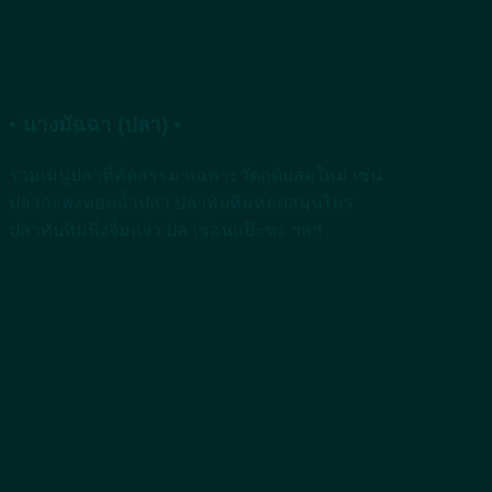
• นางมัฉฉา (ปลา) •
รวมเมนูปลาที่คัดสรรมาเฉพาะวัตถุดิบสดใหม่ เช่น
ปลากะพงทอดน้ำปลา ปลาทับทิมทอดสมุนไพร
ปลาทับทิมนึ่งจิ้มแจ่ว ปลาช่อนแป๊ะซะ ฯลฯ