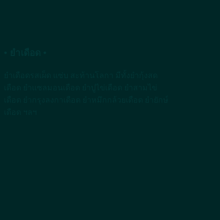
• ยำเดือด •
ยำเดือดรสเผ็ด แซ่บ สะท้านโลกา มีทั้งยำกุ้งสด
เดือด ยำแซลมอนเดือด ยำปูไข่เดือด ยำสามไข่
เดือด ยำกรุงลงกาเดือด ยำหมึกกล้วยเดือด ยำยักษ์
เดือด ฯลฯ