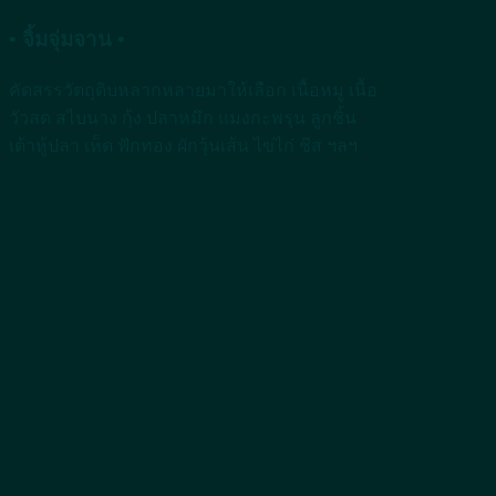
• จิ้มจุ่มจาน •
คัดสรรวัตถุดิบหลากหลายมาให้เลือก เนื้อหมู เนื้อ
วัวสด สไบนาง กุ้ง ปลาหมึก แมงกะพรุน ลูกชิ้น
เต้าหู้ปลา เห็ด ฟักทอง ผักวุ้นเส้น ไข่ไก่ ชีส ฯลฯ