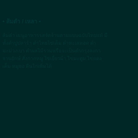
• ส้มตำ / เหลา •
ส้มตำ เมนูอาหารรสจัดจ้านตามแบบฉบับไทยแท้ มี
ทั้งตำปูปลาร้า ตำไทยไข่เค็ม ตำทะเลทอด ตำ
มะม่วงเบา ตำผลไม้รวมหรือจะเป็นตำกรุงลงกา
จานยักษ์ สั่งกากหมู ไข่เยี่ยวม้า ไข่มะตูม ไข่แดง
เค็ม หมูยอ ตีนไก่เพิ่มได้