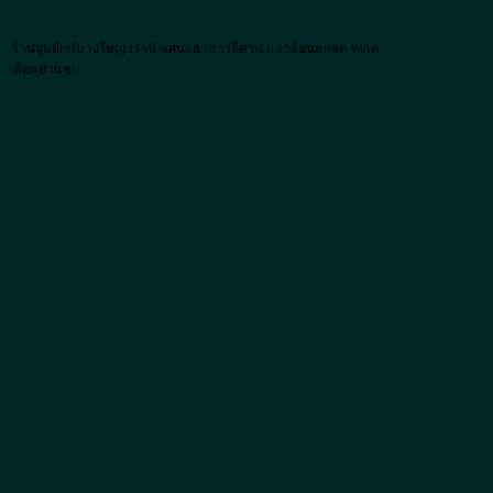
ร้านอาหารจิ้มจุ่มหม้อดิน จิ้มจุ่มแจ่วฮ้อนรสเด็ด
ร้านจุ่มยักษ์บางใหญ่ เรานำเสนออาหารอีสาน แจ่วฮ้อนยกซด ทะเล
เดือดยำแซบ