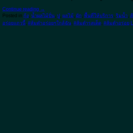
Continue reading
→
Posted in
กุ้ง
,
น้ำผลไม้ปั่น
,
ปู
,
ผลไม้
,
ผัก
,
พื้นที่ให้บริการ
,
ริมน้ำ
,
ส
อร่อยแถวนี้
,
#ส้มตําอร่อยๆใกล้ฉัน
,
#ส้มตำรสเด็ด
,
#ส้มตำอร่อย