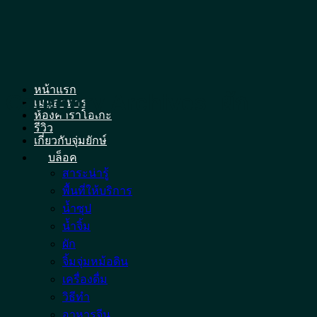
Skip
to
content
หน้าแรก
Category Archives:
ผัก
เมนูอาหาร
ห้องคาราโอเกะ
รีวิว
เกี่ยวกับจุ่มยักษ์
บล็อค
สาระน่ารู้
พื้นที่ให้บริการ
น้ำซุป
น้ำจิ้ม
ผัก
จิ้มจุ่มหม้อดิน
เครื่องดื่ม
วิธีทำ
อาหารจีน