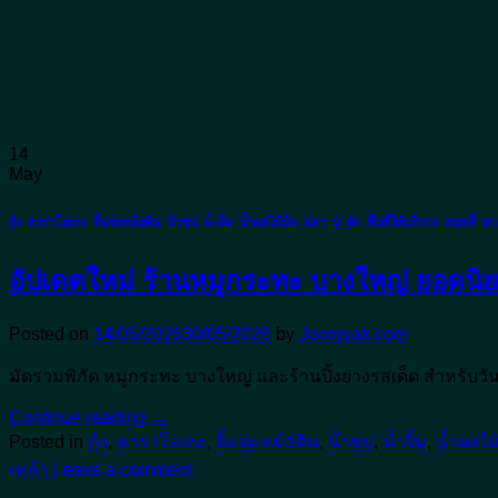
14
May
กุ้ง
,
คาราโอเกะ
,
จิ้มจุ่มหม้อดิน
,
น้ําซุป
,
น้ำจิ้ม
,
น้ำผลไม้ปั่น
,
ปลา
,
ปู
,
ผัก
,
พื้นที่ให้บริการ
,
สมูทตี้
,
สาร
อัปเดตใหม่ ร้านหมูกระทะ บางใหญ่ ยอดนิยม พิ
Posted on
14/05/2026
30/05/2026
by
Joomyak.com
มัดรวมพิกัด หมูกระทะ บางใหญ่ และร้านปิ้งย่างรสเด็ด สำหรับว
Continue reading
→
Posted in
กุ้ง
,
คาราโอเกะ
,
จิ้มจุ่มหม้อดิน
,
น้ําซุป
,
น้ำจิ้ม
,
น้ำผลไม้
เหล้า
Leave a comment