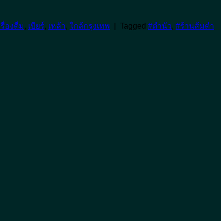
รื่องดื่ม
,
เบียร์
,
เหล้า
,
ใกล้กรุงเทพ
|
Tagged
#ตำนัว
,
#ร้านส้มตำ