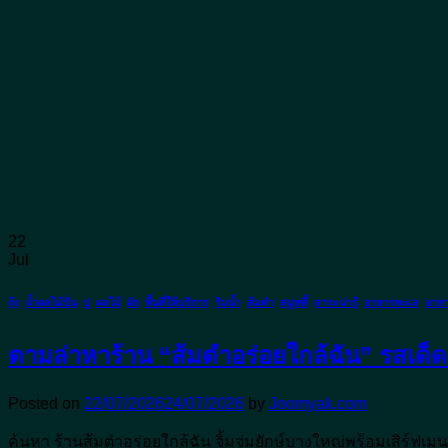
22
Jul
กุ้ง
,
น้ำผลไม้ปั่น
,
ปู
,
ผลไม้
,
ผัก
,
พื้นที่ให้บริการ
,
ริมน้ำ
,
ส้มตำ
,
สมูทตี้
,
สาระน่ารู้
,
อาหารทะเล
,
อาหา
ตามล่าหาร้าน “ส้มตําอร่อยใกล้ฉัน” รสเด็
Posted on
22/07/2026
24/07/2026
by
Joomyak.com
ค้นหา ร้านส้มตำอร่อยใกล้ฉัน จิ้มจุ่มยักษ์บางใหญ่พร้อมเสิร์ฟ