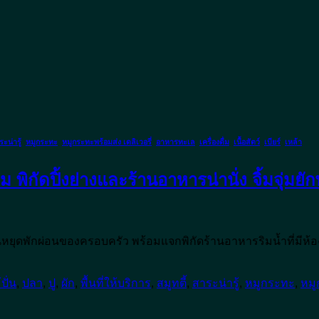
ะน่ารู้
,
หมูกระทะ
,
หมูกระทะพร้อมส่ง เดลิเวอรี่
,
อาหารทะเล
,
เครื่องดื่ม
,
เนื้อสัตว์
,
เบียร์
,
เหล้า
กัดปิ้งย่างและร้านอาหารน่านั่ง จิ้มจุ่มยัก
ันหยุดพักผ่อนของครอบครัว พร้อมแจกพิกัดร้านอาหารริมน้ำที่มีห
ปั่น
,
ปลา
,
ปู
,
ผัก
,
พื้นที่ให้บริการ
,
สมูทตี้
,
สาระน่ารู้
,
หมูกระทะ
,
หมู