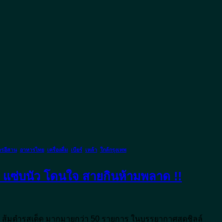
รอีสาน
,
อาหารไทย
,
เครื่องดื่ม
,
เบียร์
,
เหล้า
,
ใกล้กรุงเทพ
ด แซ่บนัว โดนใจ สายกินห้ามพลาด !!
เมนู ส้มตำรสเด็ด มากมายกว่า 50 รายการ ในบรรยากาศสุดชิลล์