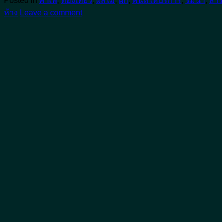
Posted in
คาเฟ่
,
ท่องเที่ยว
,
ผลไม้
,
ผัก
,
พื้นที่ให้บริการ
,
ริมน้ำ
,
สาร
ห้าง
Leave a comment