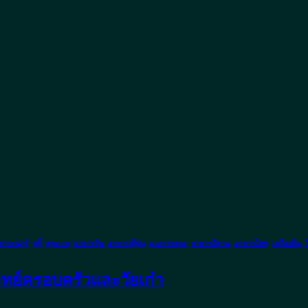
สาระน่ารู้
,
สุกี้
,
สุขภาพ
,
อาหารจีน
,
อาหารญี่ปุ่น
,
อาหารทะเล
,
อาหารอีสาน
,
อาหารไทย
,
เครื่องดื่ม
,
โจทย์ครอบครัวและวัยเก๋า