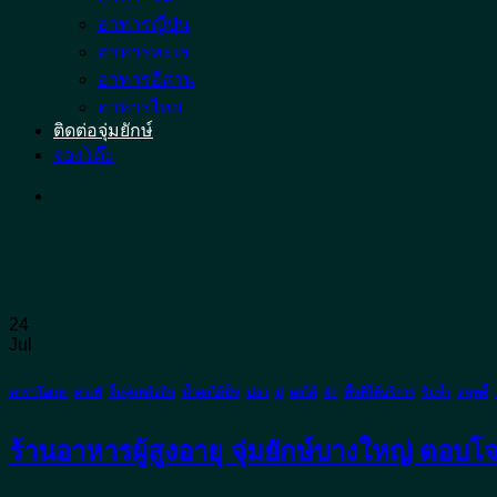
อาหารญี่ปุ่น
อาหารทะเล
อาหารอีสาน
อาหารไทย
ติดต่อจุ่มยักษ์
จองโต๊ะ
24
Jul
คาราโอเกะ
,
คาเฟ่
,
จิ้มจุ่มหม้อดิน
,
น้ำผลไม้ปั่น
,
ปลา
,
ปู
,
ผลไม้
,
ผัก
,
พื้นที่ให้บริการ
,
ริมน้ำ
,
สมูทตี้
,
ร้านอาหารผู้สูงอายุ จุ่มยักษ์บางใหญ่ ตอบ