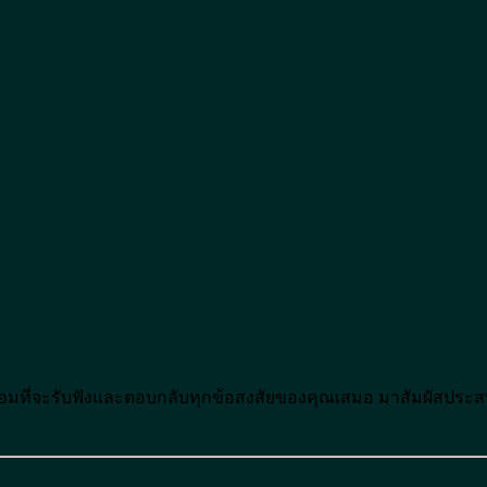
อมที่จะรับฟังและตอบกลับทุกข้อสงสัยของคุณเสมอ มาสัมผัสประส