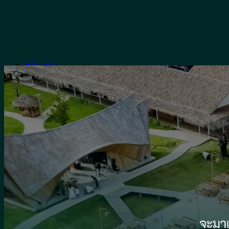
Skip
to
content
หน้าแรก
เมนูอาหาร
ห้องคาราโอเกะ
รีวิว
เกี่ยวกับจุ่มยักษ์
บล็อค
สาระน่ารู้
พื้นที่ให้บริการ
น้ำซุป
น้ำจิ้ม
ผัก
จิ้มจุ่มหม้อดิน
เครื่องดื่ม
วิธีทำ
อาหารจีน