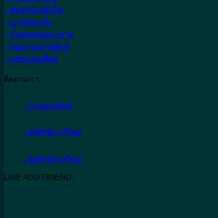
– ต้มยำกุ้งหม้อไฟ
– นางมัจฉากุ้ง
– กุ้งทอดซอสมะขาม
– หนุมานปราบยักษ์
– แซลมอนเดือด
ติดตามเรา
: @yakyai619
: จุ่มยักษ์บางใหญ่
: จุ่มยักษ์บางใหญ่
LINE ADD FRIEND