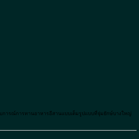
บการณ์การทานอาหารอีสานแบบเต็มรูปแบบที่จุ่มยักษ์บางใหญ่