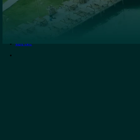
อาหารญี่ปุ่น
อาหารทะเล
อาหารอีสาน
อาหารไทย
ติดต่อจุ่มยักษ์
จองโต๊ะ