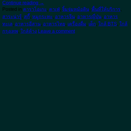
Continue reading
→
Posted in
คาราโอเกะ
,
คาเฟ่
,
จิ้มจุ่มหม้อดิน
,
พื้นที่ให้บริการ
,
สาระน่ารู้
,
สุกี้
,
หมูกระทะ
,
อาหารจีน
,
อาหารญี่ปุ่น
,
อาหาร
ทะเล
,
อาหารอีสาน
,
อาหารไทย
,
เครื่องดื่ม
,
เด็ก
,
ใกล้ BTS
,
ใกล้
กรุงเทพ
,
ใกล้ห้าง
Leave a comment