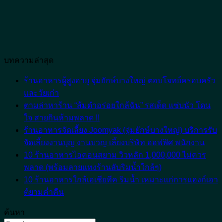
บทความล่าสุด
ร้านอาหารผู้สูงอายุ จุ่มยักษ์บางใหญ่ ตอบโจทย์ครอบครัว
No
และวัยเก๋า
Comments
ตามล่าหาร้าน “ส้มตําอร่อยใกล้ฉัน” รสเด็ด แซ่บนัว โดน
on
No
ใจ สายกินห้ามพลาด !!
ร้าน
Comments
ร้านอาหารจัดเลี้ยง Joomyak (จุ่มยักษ์บางใหญ่) บริการรับ
อาหาร
on
No
จัดเลี้ยงงานบุญ งานบวญ เลี้ยงบริษัท ออฟฟิศ พนักงาน
ผู้
ตาม
Com
10 ร้านอาหารไอคอนสยาม วิวหลัก 1,000,000 ไม่ควร
สูง
ล่า
on
No
พลาด (พร้อมลายแทงร้านลับริมน้ำใกล้ๆ)
อายุ
หา
ร้าน
Comments
10 ร้านอาหารใกล้เอเชียทีค ริมน้ำ เหมาะแก่การแฮงก์เอา
จุ่ม
ร้าน
อาห
on
No
10
ต์ยามค่ำคืน
ยักษ์
“ส้ม
จัด
Comments
ร้าน
บางใหญ่
ตํา
เลี้ยง
on
ค้นหา
อาหาร
10
Joom
ตอบ
อร่อย