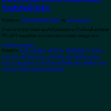
ร้านลับริมน้ำใกล้ๆ)
Posted on
20/07/2026
23/07/2026
by
Joomyak.com
ร้านอาหาร Icon Siam ของกินไอคอนสยาม ร้านไหนดี joomyak
รีวิว 10 ร้านยอดนิยม หลากหลายประเภทหมวดหมู่อาหาร
Continue reading
→
Posted in
คาเฟ่
,
ท่องเที่ยว
,
ผลไม้
,
ผัก
,
พื้นที่ให้บริการ
,
ริมน้ำ
,
สาระน่ารู้
,
สุกี้
,
หมูกระทะ
,
อาหารจีน
,
อาหารญี่ปุ่น
,
อาหาร
ทะเล
,
อาหารอีสาน
,
อาหารไทย
,
เครื่องดื่ม
,
เด็ก
,
เนื้อสัตว์
,
ใกล้
กรุงเทพ
,
ใกล้ห้าง
Leave a comment