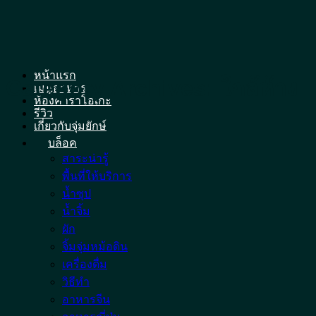
Skip
to
content
หน้าแรก
Category Archives:
ใกล้ห้าง
เมนูอาหาร
ห้องคาราโอเกะ
รีวิว
เกี่ยวกับจุ่มยักษ์
บล็อค
สาระน่ารู้
พื้นที่ให้บริการ
น้ำซุป
น้ำจิ้ม
ผัก
จิ้มจุ่มหม้อดิน
เครื่องดื่ม
วิธีทำ
อาหารจีน