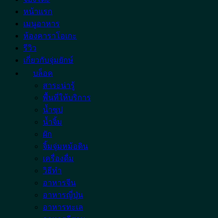
หน้าแรก
เมนูอาหาร
ห้องคาราโอเกะ
รีวิว
เกี่ยวกับจุ่มยักษ์
บล็อค
สาระน่ารู้
พื้นที่ให้บริการ
น้ำซุป
น้ำจิ้ม
ผัก
จิ้มจุ่มหม้อดิน
เครื่องดื่ม
วิธีทำ
อาหารจีน
อาหารญี่ปุ่น
อาหารทะเล