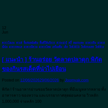
12
Jun
คาราโอเกะ
,
คาเฟ่
,
จิ้มจุ่มหม้อดิน
,
พื้นที่ให้บริการ
,
สาระน่ารู้
,
สุกี้
,
หมูกระทะ
,
อาหารจีน
,
อาหาร
ญี่ปุ่น
,
อาหารทะเล
,
อาหารอีสาน
,
อาหารไทย
,
เครื่องดื่ม
,
เด็ก
,
ใกล้ BTS
,
ใกล้กรุงเทพ
,
ใกล้ห้าง
[ แนะนำ ] ร้านอร่อย วัดลาดปลาดุก พิกัด
ของกินรสเด็ดที่น่าไปเยือน
Posted on
12/06/2026
29/06/2026
by
Joomyak.com
พิกัด ! ร้านอาหารย่านซอยวัดลาดปลาดุก ที่มีเมนูหลากหลาย ทั้ง
อาหารคาว ของหวาน และบรรยากาศสุดผ่อนคลาย วิวหลัก
1,000,000 จ่ายหลัก 100