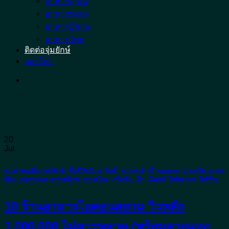
อาหารญี่ปุ่น
อาหารทะเล
อาหารอีสาน
อาหารไทย
ติดต่อจุ่มยักษ์
จองโต๊ะ
20
Jul
คาเฟ่
,
ท่องเที่ยว
,
ผลไม้
,
ผัก
,
พื้นที่ให้บริการ
,
ริมน้ำ
,
สาระน่ารู้
,
สุกี้
,
หมูกระทะ
,
อาหารจีน
,
อาหาร
ญี่ปุ่น
,
อาหารทะเล
,
อาหารอีสาน
,
อาหารไทย
,
เครื่องดื่ม
,
เด็ก
,
เนื้อสัตว์
,
ใกล้กรุงเทพ
,
ใกล้ห้าง
10 ร้านอาหารไอคอนสยาม วิวหลัก
1,000,000 ไม่ควรพลาด (พร้อมลายแทง