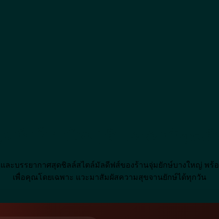
้งจุ่มยักษ์บางใหญ่ ร้านอร่อยที่คุณ
อร่อยและบรรยากาศสุดชิลล์สไตล์มัลดีฟส์ของร้านจุ่มยักษ์บางใหญ่ พร
เพื่อคุณโดยเฉพาะ แวะมาสัมผัสความสุขจานยักษ์ได้ทุกวัน