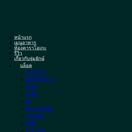
Skip
to
content
หน้าแรก
เมนูอาหาร
ห้องคาราโอเกะ
รีวิว
เกี่ยวกับจุ่มยักษ์
บล็อค
สาระน่ารู้
พื้นที่ให้บริการ
น้ำซุป
น้ำจิ้ม
ผัก
จิ้มจุ่มหม้อดิน
เครื่องดื่ม
วิธีทำ
อาหารจีน