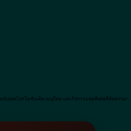
ต้องลอง สไตล์ยักษ์ & มัลดีฟส์ !
้อมอัปเดตโปรโมชั่นเด็ด เมนูใหม่ และกิจกรรมสุดพิเศษที่คัดสรรมา