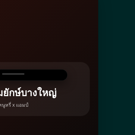
่มยักษ์บางใหญ่
หนูหรี่ x แอมป์