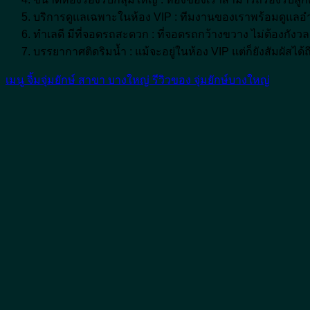
บริการดูแลเฉพาะในห้อง VIP : ทีมงานของเราพร้อมดูแล
ทำเลดี มีที่จอดรถสะดวก : ที่จอดรถกว้างขวาง ไม่ต้องกังวล
บรรยากาศติดริมน้ำ : แม้จะอยู่ในห้อง VIP แต่ก็ยังสัมผัสได
เมนู จิ้มจุ่มยักษ์ สาขา บางใหญ่
รีวิวของ จุ่มยักษ์บางใหญ่