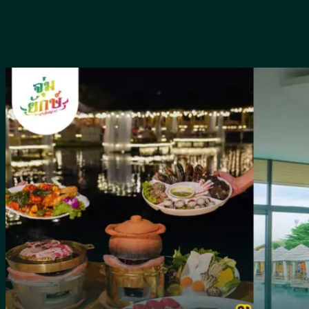
Skip
to
content
หน้าแรก
เมนูอาหาร
ห้องคาราโอเกะ
รีวิว
เกี่ยวกับจุ่มยักษ์
บล็อค
สาระน่ารู้
พื้นที่ให้บริการ
น้ำซุป
น้ำจิ้ม
ผัก
จิ้มจุ่มหม้อดิน
เครื่องดื่ม
วิธีทำ
อาหารจีน