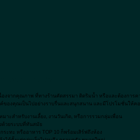
าราโอเกะ บางใหญ่
นื่องจากคุณภาพ ที่ทางร้านคัดสรรมา ติดริมน้ำ หรือและต้องการคว
รค์ของคุณเป็นไปอย่างราบรื่นและสนุกสนาน และมีโปรโมชั่นให้คอ
หมาะสำหรับงานเลี้ยง, งานวันเกิด, หรือการรวมกลุ่มเพื่อน
ด้วยระบบที่ทันสมัย
, หมูกระทะ หรืออาหาร TOP 10 ก็พร้อมเสิร์ฟถึงห้อง
าได้ตั้งแต่กลุ่มเล็กไปจนถึง ครอบครัว ขนาดใหญ่