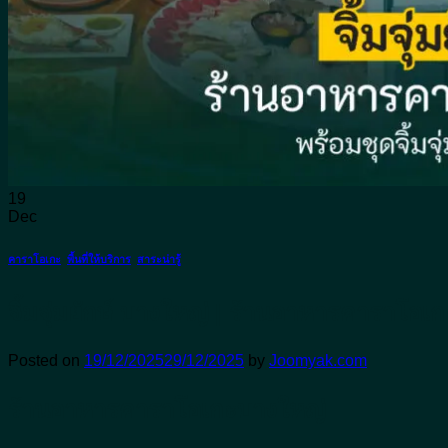
อาหารญี่ปุ่น
อาหารทะเล
อาหารอีสาน
อาหารไทย
ติดต่อจุ่มยักษ์
จองโต๊ะ
19
Dec
คาราโอเกะ
,
พื้นที่ให้บริการ
,
สาระน่ารู้
จิ้มจุ่มยักษ์ บางใหญ่ | ร้านอาหารคาราโอเก
Posted on
19/12/2025
29/12/2025
by
Joomyak.com
ร้านอาหารคาราโอเกะบางใหญ่