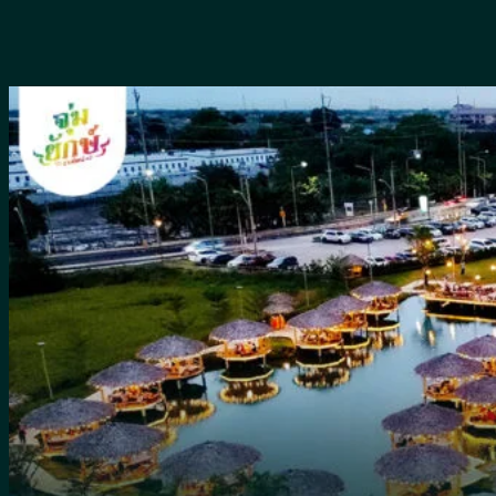
Skip
to
content
หน้าแรก
เมนูอาหาร
ห้องคาราโอเกะ
รีวิว
เกี่ยวกับจุ่มยักษ์
บล็อค
สาระน่ารู้
พื้นที่ให้บริการ
น้ำซุป
น้ำจิ้ม
ผัก
จิ้มจุ่มหม้อดิน
เครื่องดื่ม
วิธีทำ
อาหารจีน