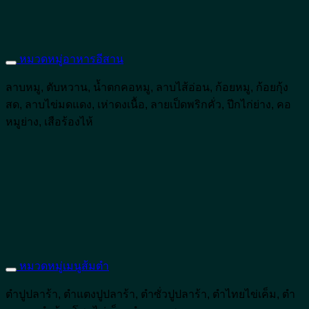
หมวดหมู่อาหารอีสาน
ลาบหมู, ตับหวาน, น้ำตกคอหมู, ลาบไส้อ่อน, ก้อยหมู, ก้อยกุ้ง
สด, ลาบไข่มดแดง, เห่าดงเนื้อ, ลายเป็ดพริกคั่ว, ปีกไก่ย่าง, คอ
หมูย่าง, เสือร้องไห้
หมวดหมู่เมนูส้มตำ
ตำปูปลาร้า, ตำแตงปูปลาร้า, ตำซั่วปูปลาร้า, ตำไทยไข่เค็ม, ตำ