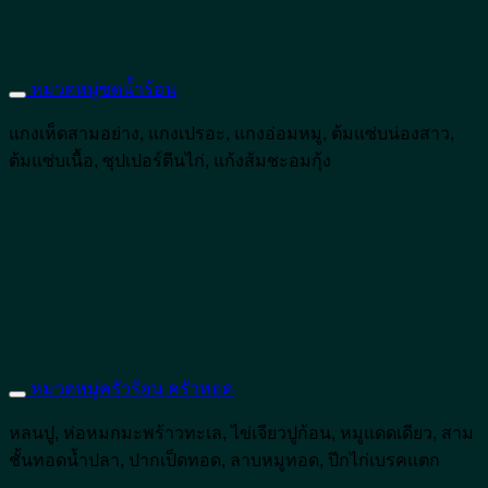
หมวดหมู่ซดน้ำร้อน
แกงเห็ดสามอย่าง, แกงเปรอะ, แกงอ่อมหมู, ต้มแซ่บน่องสาว,
ต้มแซ่บเนื้อ, ซุปเปอร์ตีนไก่, แก้งส้มชะอมกุ้ง
หมวดหมู่ครัวร้อน ครัวทอด
หลนปู, ห่อหมกมะพร้าวทะเล, ไข่เจียวปูก้อน, หมูแดดเดียว, สาม
ชั้นทอดน้ำปลา, ปากเป็ดทอด, ลาบหมูทอด, ปีกไก่เบรคแตก