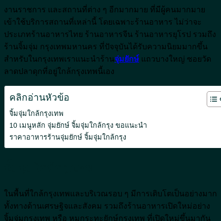
งานราชการ และสถานที่ต่าง ๆ อีกมากมาย ที่มีผู้คนมากมาย
เข้าใช้บริการสถานที่เหล่านี้ โดยเฉพาะร้านอาหาร ไม่ว่าจะ
ประเภทร้านอาหารไทย ร้านอาหารจีน ร้านอาหารยุโรป รวมถึง
ร้านจิ้มจุ่ม กรุงเทพมหานคร ที่ปัจจุบันได้รับความนิยมมากขึ้น
สำหรับในกรุงเทพเราแนะนำร้าน
จุ่มยักษ์
แถวบางใหญ่ ซอยวัด
ลาดปลาดุกที่อยู่ใกล้กรุงเทพนี้เอง
คลิกอ่านหัวข้อ
จิ้มจุ่มใกล้กรุงเทพ
10 เมนูหลัก จุ่มยักษ์ จิ้มจุ่มใกล้กรุง ขอแนะนำ
ราคาอาหารร้านจุ่มยักษ์ จิ้มจุ่มใกล้กรุง
จิ้มจุ่มใกล้กรุงเทพ
ในพื้นที่ใกล้กรุงเทพและบริเวณรอบ ๆ มีการเติบโตเป็นอย่างมาก
ทั้งทางด้านเศรษฐิจและสังคม รวมถึงร้านอาหารเปิดใหม่อย่าง
จิ้มจุ่มกรุงเทพ หรือ หมูกระทะยักษ์กรุงเทพ ที่เปิดใหม่ขึ้นมากัน