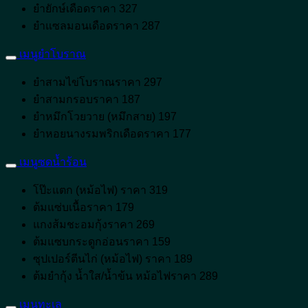
ยำยักษ์เดือดราคา 327
ยำแซลมอนเดือดราคา 287
เมนูยำโบราณ
ยำสามไข่โบราณราคา 297
ยำสามกรอบราคา 187
ยำหมึกโวยวาย (หมึกสาย) 197
ยำหอยนางรมพริกเดือดราคา 177
เมนูซดน้ำร้อน
โป๊ะแตก (หม้อไฟ) ราคา 319
ต้มแซ่บเนื้อราคา 179
แกงส้มชะอมกุ้งราคา 269
ต้มแซบกระดูกอ่อนราคา 159
ซุปเปอร์ตีนไก่ (หม้อไฟ) ราคา 189
ต้มยำกุ้ง น้ำใส/น้ำข้น หม้อไฟราคา 289
เมนูทะเล