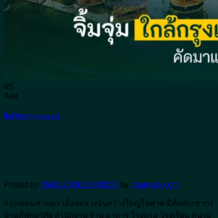
อาหารญี่ปุ่น
อาหารทะเล
อาหารอีสาน
อาหารไทย
ติดต่อจุ่มยักษ์
จองโต๊ะ
05
Aug
พื้นที่ให้บริการ
,
สาระน่ารู้
จุ่มยักษ์ ร้านจิ้มจุ่ม ใกล้กรุงเทพมหานคร –
นนทบุรี เดินทางสะดวก
Posted on
05/08/2024
13/03/2025
by
Joomyak.com
กรุงเทพมหานคร เมืองหลวงอันกว้างใหญ่ไพศาล มีทั้งประชากร
บ้านที่พักอาศัย สำนักงาน ร้าน อาหาร โรงแรม โรงเรียน หน่วย