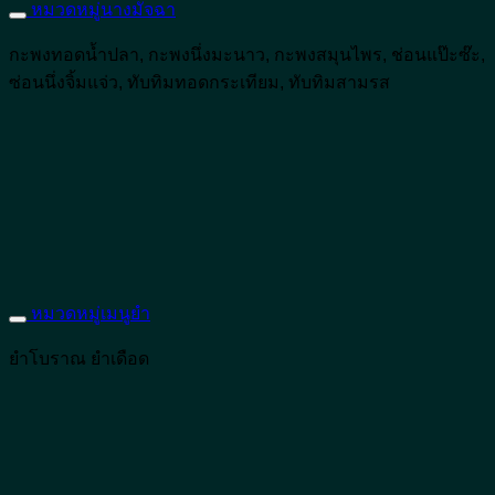
หมวดหมู่นางมัจฉา
กะพงทอดน้ำปลา, กะพงนึ่งมะนาว, กะพงสมุนไพร, ช่อนแป๊ะซ๊ะ,
ซ่อนนึ่งจิ้มแจ่ว, ทับทิมทอดกระเทียม, ทับทิมสามรส
หมวดหมู่เมนูยำ
ยำโบราณ ยำเดือด