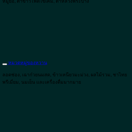
หมูยอ, ตำข้าวโพดไข่เค็ม, ตำหลวงพระบาง
หมวดหมู่ของหวาน
ลอดช่อง, เฉาก๋วยนมสด, ข้าวเหนียวมะม่วง, ผลไม้รวม, ชาไทย
พรีเมี่ยม, นมเย็น และเครื่องดื่มมากมาย