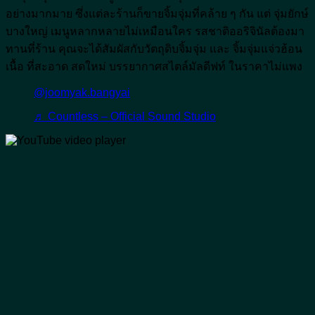
อย่างมากมาย ซึ่งแต่ละร้านก็ขายจิ้มจุ่มที่คล้าย ๆ กัน แต่ จุ่มยักษ์
บางใหญ่ เมนูหลากหลายไม่เหมือนใคร รสชาติออริจินัลต้องมา
ทานที่ร้าน คุณจะได้สัมผัสกับวัตถุดิบจิ้มจุ่ม และ จิ้มจุ่มแจ่วฮ้อน
เนื้อ ที่สะอาด สดใหม่ บรรยากาศสไตล์มัลดีฟท์ ในราคาไม่แพง
@joomyak.bangyai
♬ Countless – Official Sound Studio