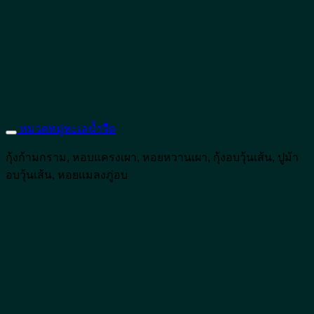
หมวดหมู่ทะเลน้ำจืด
กุ้งก้ามกราม, หอบแครงเผา, หอยหวานเผา, กุ้งอบวุ้นเส้น, ปูม้า
อบวุ้นเส้น, หอยแมลงภู่อบ