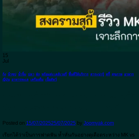
อาหารญี่ปุ่น
อาหารทะเล
อาหารอีสาน
อาหารไทย
ติดต่อจุ่มยักษ์
จองโต๊ะ
15
Jul
กุ้ง
,
น้ําซุป
,
น้ำจิ้ม
,
ปลา
,
ผัก
,
พร้อมส่ง เดลิเวอรี่
,
พื้นที่ให้บริการ
,
สาระน่ารู้
,
สุกี้
,
สุขภาพ
,
อาหาร
ญี่ปุ่น
,
อาหารทะเล
,
เครื่องดื่ม
,
เนื้อสัตว์
สงครามสุกี้ รีวิว MK Restaurant VS สุกี้ตี๋
น้อย เจาะลึกการตลาดของ 2 แบรนด์
Posted on
15/07/2025
25/07/2025
by
Joomyak.com
เรียกได้ว่าเป็นการฟาดฟัน ห้ำหั่นกันอย่างดุเดือดระหว่าง MK vs