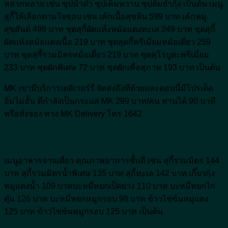
หลากหลาย เช่น ซุปน้ำดำ ซุปเค็มหวาน ซุปต้มยำกุ้ง เป็นต้น เมนู
สุกี้ให้เลือกตามใจชอบ เช่น เค้กเนื้อสุขล้น 599 บาท เค้กหมู
สุขสันต์ 499 บาท ชุดสุกี้ผัดแห้งหม้อแดงทะเล 249 บาท ชุดสุกี้
ผัดแห้งหม้อแดงเนื้อ 219 บาท ชุดสุดกี้พรีเมี่ยมหม้อเดี่ยว 259
บาท ชุดสุกี้รวมมิตรหม้อเดี่ยว 219 บาท ชุดคุโรบูตะพรีเมี่ยม
233 บาท ชุดผักพิเศษ 72 บาท ชุดผักเพื่อสุภาพ 193 บาท เป็นต้น
MK เขามีบริการเดลิเวอร์รี่ จัดส่งถึงที่ด้วยและตอนนี้มีโปรเด็ด
อิ่มไม่อั้น ที่กำลังเป็นกระแส MK 299 บาท/คน ทานได้ 90 นาที
หรือสั่งจอง ทาง MK Delivery โทร 1642
2. อาหารจานเดี่ยว
เมนูอาหารจานเดี่ยว คุณภาพอาหารชั้นดี เช่น สุกี้รวมมิตร 144
บาท สุกี้รวมมิตรน้ำพิเศษ 135 บาท สุกี้ทะเล 142 บาท เกี๊ยวกุ้ง
หมูแดงน้ำ 109 บาทบะหมี่หยกเป็ดย่าง 110 บาท บะหมี่หยกไก่
ตุ๋น 126 บาท บะหมี่หยกหมูกรอบ 98 บาท ข้าวไข่ข้นหมูแดง
125 บาท ข้าวไข่ข้นหมูกรอบ 125 บาท เป็นต้น