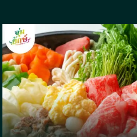
Skip
to
content
หน้าแรก
เมนูอาหาร
ห้องคาราโอเกะ
รีวิว
เกี่ยวกับจุ่มยักษ์
บล็อค
สาระน่ารู้
พื้นที่ให้บริการ
น้ำซุป
น้ำจิ้ม
ผัก
จิ้มจุ่มหม้อดิน
เครื่องดื่ม
วิธีทำ
อาหารจีน