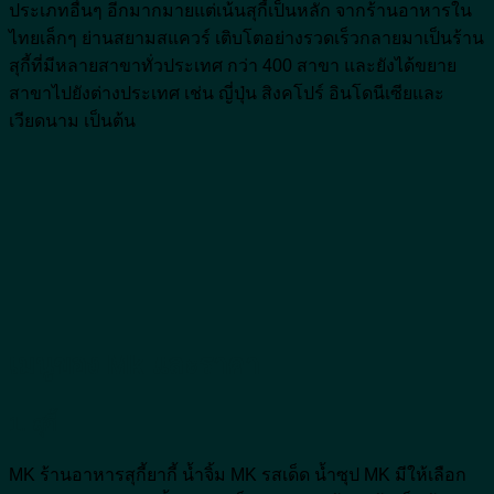
ประเภทอื่นๆ อีกมากมายแต่เน้นสุกี้เป็นหลัก จากร้านอาหารใน
ไทยเล็กๆ ย่านสยามสแควร์ เติบโตอย่างรวดเร็วกลายมาเป็นร้าน
สุกี้ที่มีหลายสาขาทั่วประเทศ กว่า 400 สาขา และยังได้ขยาย
สาขาไปยังต่างประเทศ เช่น ญี่ปุ่น สิงคโปร์ อินโดนีเซียและ
เวียดนาม เป็นต้น
เมนูของ Mk และราคา
1. สุกี้
MK ร้านอาหารสุกี้ยากี้ น้ำจิ้ม MK รสเด็ด น้ำซุป MK มีให้เลือก