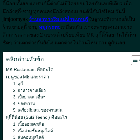
ตี๋น้อย ทั้งสองแบรนด์นี้ต่างไม่มีใครยอมใครกันเลยทีเดียว เมื่อ
นึกถึงสุกี้-ชาบู ทุกคนคงนึกถึงสองแบรนด์นี้กันใช่ไหม วันนี้
jimjoomyak
ร้านอาหารริมแม่น้ำนนทบุรี
ในฐานะที่เราเองก็เป็น
ร้านขายสุกี้ ชาบู
หมูกระทะ
เหมือนกัน เราจะพาทุกคนมาเจาะ
ลึกการตลาดของ 2 แบรนด์ เปรียบเทียบ MK สุกี้ตี๋น้อย กันให้เห็น
ชัดๆ ว่าแตกต่างกันยังไง แตกต่างในด้านไหน ตามดูกันเลย
คลิกอ่านหัวข้อ
MK Restaurant คืออะไร
เมนูของ Mk และราคา
1. สุกี้
2. อาหารจานเดี่ยว
3. เป็ดย่างและอื่นๆ
4 .ของหวาน
5. เครื่องดื่มและของทานเล่น
สุกี้ตี๋น้อย (Suki Teenoi) คืออะไร
1. เนื้อออสเตรเลีย
2. เนื้อสามชั้นหมูสไลด์
3. สันคอหมูสไลด์