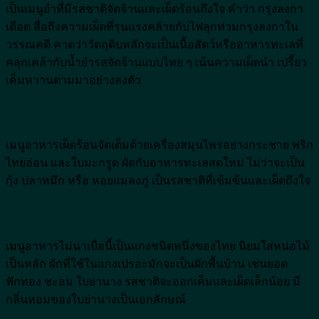
เป็นเมนูยำที่มีรสชาติจัดจ้านและเผ็ดร้อนถึงใจ คำว่า กรุงลงกา
เดือด สื่อถึงความเผ็ดที่รุนแรงคล้ายกับไฟลุกท่วมกรุงลงกาใน
วรรณคดี คาดว่าวัตถุดิบหลักจะเป็นเนื้อสัตว์หรืออาหารทะเลที่
คลุกเคล้ากับน้ำยำรสจัดจ้านแบบไทย ๆ เน้นความเผ็ดนำ เปรี้ยว
เค็มหวานตามมาอย่างลงตัว
3. ผัดฉ่าทะเล
เมนูอาหารเผ็ดร้อนจัดเต็มด้วยเครื่องสมุนไพรอย่างกระชาย พริก
ไทยอ่อน และใบมะกรูด ผัดกับอาหารทะเลสดใหม่ ไม่ว่าจะเป็น
กุ้ง ปลาหมึก หรือ หอยแมลงภู่ เป็นรสชาติที่เข้มข้นและเผ็ดถึงใจ
4. แกงเปรอะ
เมนูอาหารไม่น่าเบื่อนี้เป็นแกงชนิดหนึ่งของไทย นิยมใส่หน่อไม้
เป็นหลัก ผักที่ใช้ในแกงเปรอะมักจะเป็นผักพื้นบ้าน เช่นยอด
ฟักทอง ชะอม ใบย่านาง รสชาติจะออกเค็มและเผ็ดเล็กน้อย มี
กลิ่นหอมของใบย่านางเป็นเอกลักษณ์