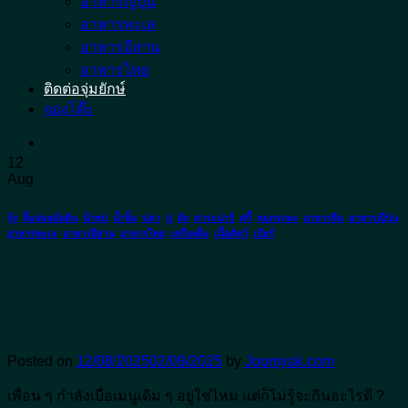
อาหารญี่ปุ่น
อาหารทะเล
อาหารอีสาน
อาหารไทย
ติดต่อจุ่มยักษ์
จองโต๊ะ
12
Aug
กุ้ง
,
จิ้มจุ่มหม้อดิน
,
น้ําซุป
,
น้ำจิ้ม
,
ปลา
,
ปู
,
ผัก
,
สาระน่ารู้
,
สุกี้
,
หมูกระทะ
,
อาหารจีน
,
อาหารญี่ปุ่น
,
อาหารทะเล
,
อาหารอีสาน
,
อาหารไทย
,
เครื่องดื่ม
,
เนื้อสัตว์
,
เบียร์
วันนี้กินอะไรดี ? แนะนำเมนูอาหารตามสั่ง
อร่อยง่าย ไม่จำเจ
Posted on
12/08/2025
02/09/2025
by
Joomyak.com
เพื่อน ๆ กำลังเบื่อเมนูเดิม ๆ อยู่ใช่ไหม แต่ก็ไม่รู้จะกินอะไรดี ?