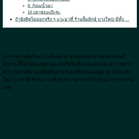
9. กุ้งแม่น้ำเผา
10.ปลาช่อนแป๊ะซะ
ถ้ายังคิดไม่ออกจริง ๆ แวะมาที่ ร้านจิ้มยักษ์ บางใหญ่ มีทั้ง …
กินอะไรดี
อาหารตามสั่งกินอะไรดี แนะนำหน่อย หลาย ๆ คนคงเคยมี
คำถามนี้ในใจกันอยู่ตลอด ถ้างั้นวันนี้เราจะมาแนะนำ รายการ
อาหารตามสั่ง ยอดฮิตที่หลาย ๆ คนชื่นชอบเมนูอาหารตามสั่ง
ใหม่ ๆเหล่านี้ ที่สามารถสั่งรายการอาหารได้ ทานง่าย ราคาไม่
แพง