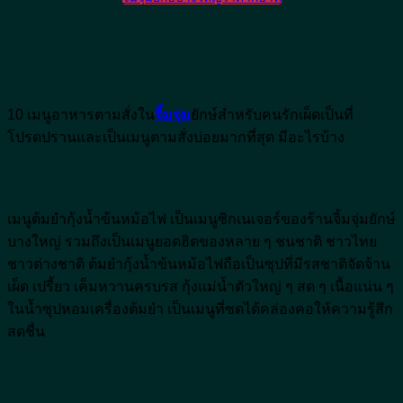
10 เมนูอาหารตามสั่ง สำหรับคนรักเผ็ด
10 เมนูอาหารตามสั่งใน
จิ้มจุ่ม
ยักษ์สำหรับคนรักเผ็ดเป็นที่
โปรดปรานและเป็นเมนูตามสั่งบ่อยมากที่สุด มีอะไรบ้าง
1. ต้มยำกุ้งน้ำข้นหม้อไฟ
เมนูต้มยำกุ้งน้ำข้นหม้อไฟ เป็นเมนูซิกเนเจอร์ของร้านจิ้มจุ่มยักษ์
บางใหญ่ รวมถึงเป็นเมนูยอดฮิตของหลาย ๆ ชนชาติ ชาวไทย
ชาวต่างชาติ ต้มยำกุ้งน้ำข้นหม้อไฟถือเป็นซุปที่มีรสชาติจัดจ้าน
เผ็ด เปรี้ยว เค็มหวานครบรส กุ้งแม่น้ำตัวใหญ่ ๆ สด ๆ เนื้อแน่น ๆ
ในน้ำซุปหอมเครื่องต้มยำ เป็นเมนูที่ซดได้คล่องคอให้ความรู้สึก
สดชื่น
2. ยำกรุงลงกาเดือด