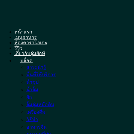
Skip
to
content
หน้าแรก
เมนูอาหาร
ห้องคาราโอเกะ
รีวิว
เกี่ยวกับจุ่มยักษ์
บล็อค
สาระน่ารู้
พื้นที่ให้บริการ
น้ำซุป
น้ำจิ้ม
ผัก
จิ้มจุ่มหม้อดิน
เครื่องดื่ม
วิธีทำ
อาหารจีน