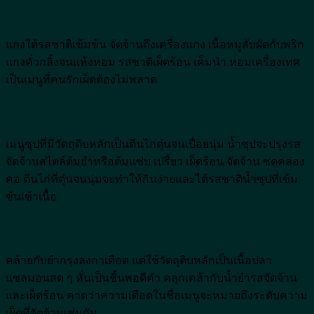
5. คั่วกลิ้งหมูสับ
แกงใต้รสชาติเข้มข้น จัดจ้านถึงเครื่องแกง เนื้อหมูสับผัดกับพริก
แกงคั่วกลิ้งจนแห้งหอม รสชาติเผ็ดร้อน เค็มนำ หอมเครื่องเทศ
เป็นเมนูที่คนรักเผ็ดต้องไม่พลาด
6. ซุปเปอร์ตีนไก่
เมนูซุปที่มีวัตถุดิบหลักเป็นตีนไก่ตุ๋นจนเปื่อยนุ่ม น้ำซุปจะปรุงรส
จัดจ้านสไตล์ต้มยำหรือต้มแซ่บ เปรี้ยว เผ็ดร้อน จัดจ้าน ซดคล่อง
คอ ตีนไก่ที่ตุ๋นจนนุ่มจะทำให้กินง่ายและได้รสชาติน้ำซุปที่เข้ม
ข้นเข้าเนื้อ
7. ยำแซลมอนเดือด
คล้ายกับยำกรุงลงกาเดือด แต่ใช้วัตถุดิบหลักเป็นเนื้อปลา
แซลมอนสด ๆ หั่นเป็นชิ้นพอดีคำ คลุกเคล้ากับน้ำยำรสจัดจ้าน
และเผ็ดร้อน คาดว่าความเดือดในชื่อเมนูจะหมายถึงระดับความ
เผ็ดที่จัดจ้านเช่นกัน