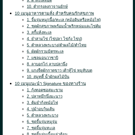
9. ตำทะเลทอด
10. ตำกรุงลงกาจานยักษ์
10 เมนูอาหารตามสั่ง สำหรับคนรักสุขภาพ
1. จิ้มจุ่มหมู/เนื้อ/ทะเล (หม้อดินหรือหม้อไฟ)
2. ชุดผักสุขภาพพร้อมน้ำพริกหนุ่มและไข่ต้ม
3. สุกี้แห้งทะเล
4. ยำสามไข่ (ไข่ปลา ไข่กุ้ง ไข่ปู)
5. ตำหลวงพระบาง/ตำผลไม้/ตำไทย
6. ผัดผักรวมมิตรทะเล
7. แซลมอนวาซาบิ
8. ลาบอกไก่ ลาบปลานึ่ง
9. แกงจืดผักกาดขาว เต้าหู้ไข่ หมูสับบด
10. สมูทตี้ น้ำผักผลไม้ปั่น
10 เมนูแนะนำ Signature ของทางร้าน
1. กุ้งทอดซอสมะขาม
2. ปลาหมึกนึ่งมะนาว
3. ต้มยำกุ้งหม้อไฟ
4. ปูม้าอบวุ้นเส้น
5. ตำหลวงพระบาง
6. ชุดจิ้มจุ่มหมูจุ่ม
7. ชุดจิ้มจุ่มทะเล
8. ชุดจิ้มจุ่มเนื้อแจ่วฮ้อน