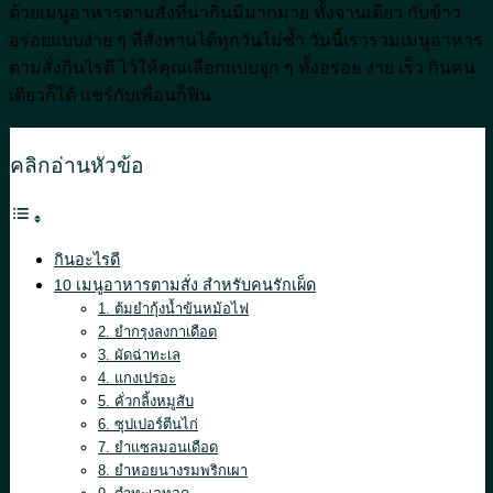
ด้วยเมนูอาหารตามสั่งที่น่ากินมีมากมาย ทั้งจานเดียว กับข้าว
อร่อยแบบง่าย ๆ ที่สั่งทานได้ทุกวันไม่ซ้ำ วันนี้เรารวมเมนูอาหาร
ตามสั่งกินไรดี ไว้ให้คุณเลือกแบบจุก ๆ ทั้งอร่อย ง่าย เร็ว กินคน
เดียวก็ได้ แชร์กับเพื่อนก็ฟิน
คลิกอ่านหัวข้อ
กินอะไรดี
10 เมนูอาหารตามสั่ง สำหรับคนรักเผ็ด
1. ต้มยำกุ้งน้ำข้นหม้อไฟ
2. ยำกรุงลงกาเดือด
3. ผัดฉ่าทะเล
4. แกงเปรอะ
5. คั่วกลิ้งหมูสับ
6. ซุปเปอร์ตีนไก่
7. ยำแซลมอนเดือด
8. ยำหอยนางรมพริกเผา