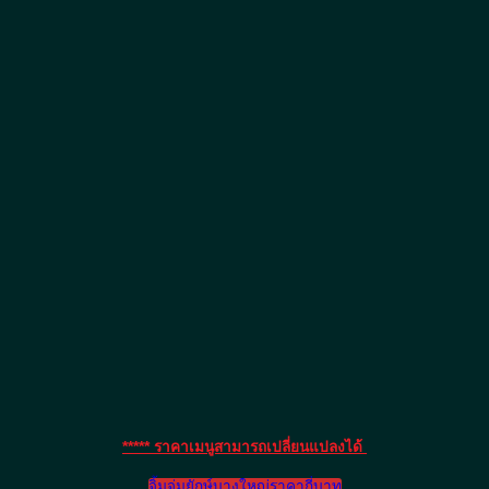
***** ราคาเมนูสามารถเปลี่ยนแปลงได้
จิ้มจุ่มยักษ์บางใหญ่ราคากี่บาท