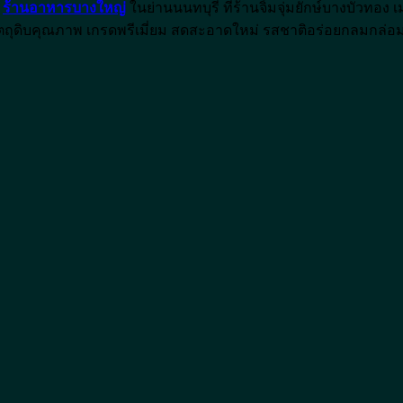
ง
ร้านอาหารบางใหญ่
ในย่านนนทบุรี ที่ร้านจิ้มจุ่มยักษ์บางบัวทอ
้อ วัตถุดิบคุณภาพ เกรดพรีเมี่ยม สดสะอาดใหม่ รสชาติอร่อยกลมกล่อ