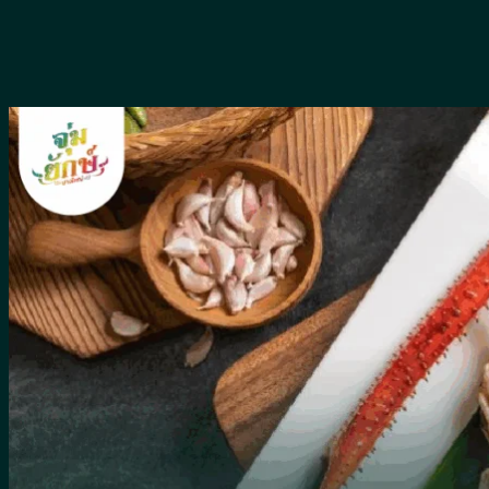
Skip
to
content
หน้าแรก
เมนูอาหาร
ห้องคาราโอเกะ
รีวิว
เกี่ยวกับจุ่มยักษ์
บล็อค
สาระน่ารู้
พื้นที่ให้บริการ
น้ำซุป
น้ำจิ้ม
ผัก
จิ้มจุ่มหม้อดิน
เครื่องดื่ม
วิธีทำ
อาหารจีน