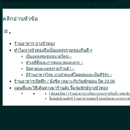
ทะเลมัลดีฟท์ท่ามกลางสายน้ำสีเขียวอมฟ้าที่สุดจะบรรยาย
คลิกอ่านหัวข้อ
ร้านอาหาร บางบัวทอง
ทำไมบางบัวทองถึงเป็นแหล่งรวมของกินดี ๆ
เป็นแหล่งชุมชนขนาดใหญ่ –
ทำเลที่ตั้งและการคมนาคมสะดวก –
มีตลาดและแหล่งรวมร้านค้า –
มีร้านอาหารไทย บางบัวทองที่โดดเด่นและเป็นที่รู้จัก –
ร้านอาหารเปิดดึก / นั่งชิล เหมาะกับวันพักผ่อน ปิด 23.00
แผนที่และวิธีเดินทางมาร้านดัง จิ้มจุ่มยักษ์บางบัวทอง
[ อัปเดตใหม่ ! ] ร้านอาหารบางใหญ่ บรรยากาศริมน้ำ รสชาติเ
จิ้มจุ่มยักษ์ นนท์บุรี ร้านอาหารนนทบุรี อร่อยไม่แพง บรรยากาศ
ร้านอาหาร บางบัวทอง