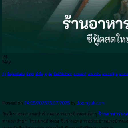
อาหารญี่ปุ่น
อาหารทะเล
อาหารอีสาน
อาหารไทย
ติดต่อจุ่มยักษ์
จองโต๊ะ
24
May
กุ้ง
,
จิ้มจุ่มหม้อดิน
,
น้ําซุป
,
น้ำจิ้ม
,
ปู
,
ผัก
,
พื้นที่ให้บริการ
,
สาระน่ารู้
,
อาหารจีน
,
อาหารญี่ปุ่น
,
อาหาร
ร้านอาหารทะเล บางบัวทอง – ซีฟู้ดสดใหม่ 
Posted on
24/05/2025
25/07/2025
by
Joomyak.com
วันนี้เราจะมาแนะนำร้านอาหารบางบัวทองเด็ด ๆ
ร้านอาหารนนท
ตามหาง่าย ๆ โซนบางบัวทอง ซึ่งร้านอาหารอร่อยย่านบางบัวทองต้อง