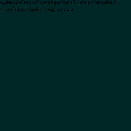
ง เมนูเด็ดหม้อใหญ่ พร้อมซอสสูตรพิเศษในบรรยากาศสุดชิล ทั้ง
ม และน้ำจิ้มรสเด็ดที่ทุกคนต้องมาลอง