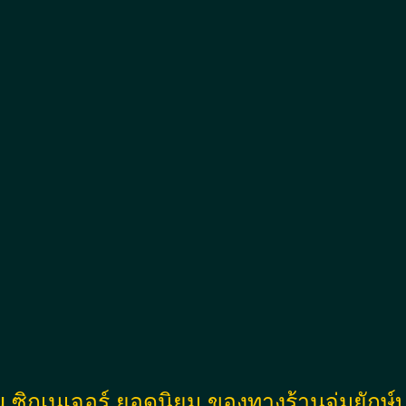
 ซิกเนเจอร์ ยอดนิยม ของทางร้านจุ่มยักษ์