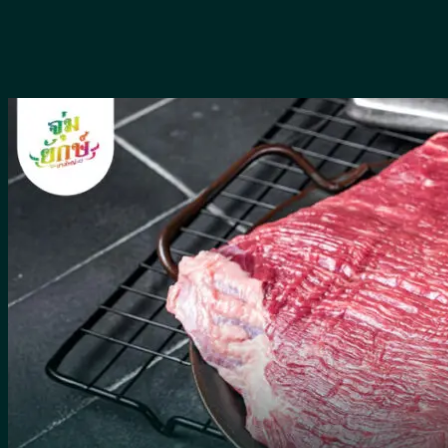
Skip
to
content
หน้าแรก
เมนูอาหาร
ห้องคาราโอเกะ
รีวิว
เกี่ยวกับจุ่มยักษ์
บล็อค
สาระน่ารู้
พื้นที่ให้บริการ
น้ำซุป
น้ำจิ้ม
ผัก
จิ้มจุ่มหม้อดิน
เครื่องดื่ม
วิธีทำ
อาหารจีน