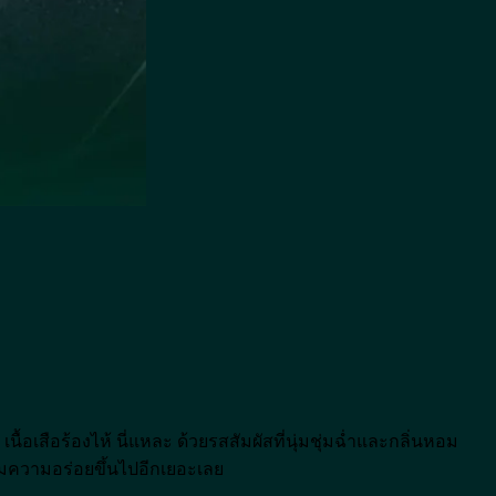
ือ เนื้อเสือร้องไห้ นี่แหละ ด้วยรสสัมผัสที่นุ่มชุ่มฉ่ำและกลิ่นหอม
เพิ่มความอร่อยขึ้นไปอีกเยอะเลย