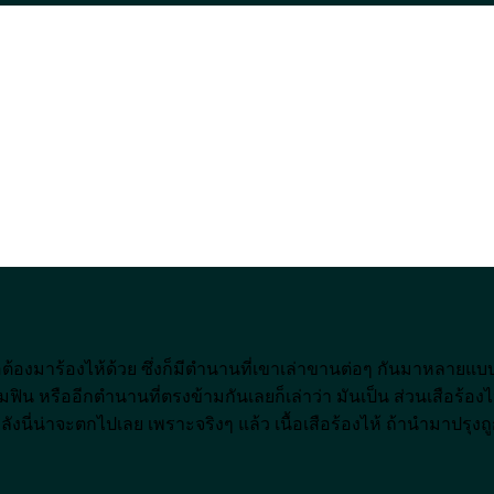
ือต้องมาร้องไห้ด้วย ซึ่งก็มีตำนานที่เขาเล่าขานต่อๆ กันมาหลายแบบเลย 
ฟิน หรืออีกตำนานที่ตรงข้ามกันเลยก็เล่าว่า มันเป็น ส่วนเสือร้องไห
ลังนี่น่าจะตกไปเลย เพราะจริงๆ แล้ว เนื้อเสือร้องไห้ ถ้านำมาปรุงถู