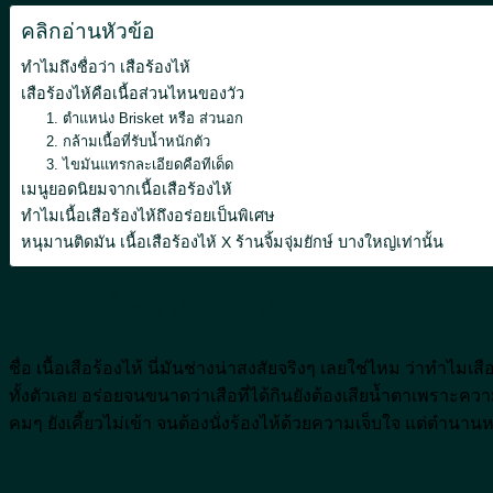
คลิกอ่านหัวข้อ
ทำไมถึงชื่อว่า เสือร้องไห้
เสือร้องไห้คือเนื้อส่วนไหนของวัว
1. ตำแหน่ง Brisket หรือ ส่วนอก
2. กล้ามเนื้อที่รับน้ำหนักตัว
3. ไขมันแทรกละเอียดคือทีเด็ด
เมนูยอดนิยมจากเนื้อเสือร้องไห้
ทำไมเนื้อเสือร้องไห้ถึงอร่อยเป็นพิเศษ
หนุมานติดมัน เนื้อเสือร้องไห้ X ร้านจิ้มจุ่มยักษ์ บางใหญ่เท่านั้น
ทำไมถึงชื่อว่า เสือร้องไห้
ชื่อ เนื้อเสือร้องไห้ นี่มันช่างน่าสงสัยจริงๆ เลยใช่ไหม ว่าทำไมเส
ทั้งตัวเลย อร่อยจนขนาดว่าเสือที่ได้กินยังต้องเสียน้ำตาเพราะความ
คมๆ ยังเคี้ยวไม่เข้า จนต้องนั่งร้องไห้ด้วยความเจ็บใจ แต่ตำนานห