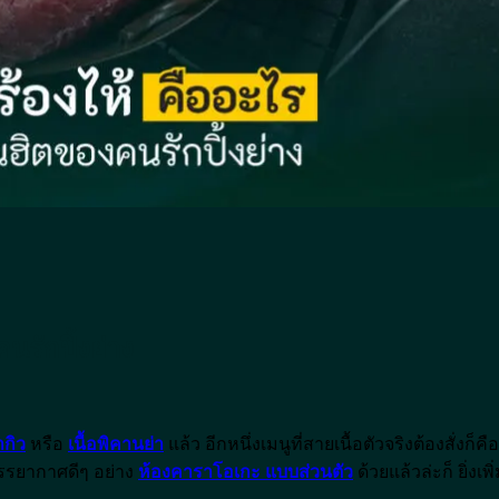
คนรักปิ้งย่าง
ากิว
หรือ
เนื้อ
พิคานย่า
แล้ว อีกหนึ่งเมนูที่สายเนื้อตัวจริงต้องสั่งก็ค
นบรรยากาศดีๆ อย่าง
ห้องคาราโอเกะ แบบส่วนตัว
ด้วยแล้วล่ะก็ ยิ่ง