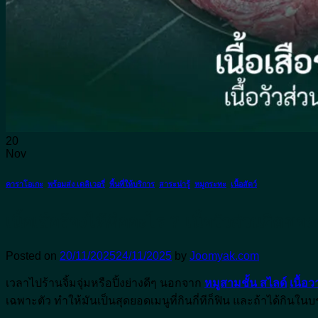
อาหารญี่ปุ่น
อาหารทะเล
อาหารอีสาน
อาหารไทย
ติดต่อจุ่มยักษ์
จองโต๊ะ
20
Nov
คาราโอเกะ
,
พร้อมส่ง เดลิเวอรี่
,
พื้นที่ให้บริการ
,
สาระน่ารู้
,
หมูกระทะ
,
เนื้อสัตว์
เนื้อเสือร้องไห้คืออะไร ? เนื้อวัวส่วนฮิตของ
Posted on
20/11/2025
24/11/2025
by
Joomyak.com
เวลาไปร้านจิ้มจุ่มหรือปิ้งย่างดีๆ นอกจาก
หมูสามชั้น สไลด์
เนื้อว
เฉพาะตัว ทำให้มันเป็นสุดยอดเมนูที่กินกี่ทีก็ฟิน และถ้าได้กินใ