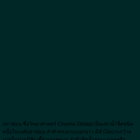
แป๊ะซะปลานิล กับปลาช่อน ต่างกันยังไง
ปลาช่อน ชื่อวิทยาศาสตร์ Channa Striata) เป็นปลาน้ำจืดชนิด
หนึ่งในวงศ์ปลาช่อน ลำตัวทรงกระบอกยาว มีหัวโตปากกว้าง
ภายในปากมีฟันเขี้ยวบนเพดาน ลำตัวสีคล้ำอมมะกอกหรือ