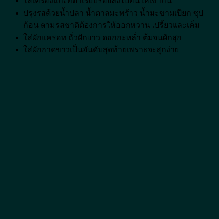
ใส่เครื่องแกงที่ตำเรียบร้อยลงไปคนให้เข้ากัน
ปรุงรสด้วยน้ำปลา น้ำตาลมะพร้าว น้ำมะขามเปียก ซุป
ก้อน ตามรสชาติต้องการให้ออกหวาน เปรี้ยวและเค็ม
ใส่ผักแครอท ถั่วฝักยาว ดอกกะหล่ำ ต้มจนผักสุก
ใส่ผักกาดขาวเป็นอันดับสุดท้ายเพราะจะสุกง่าย