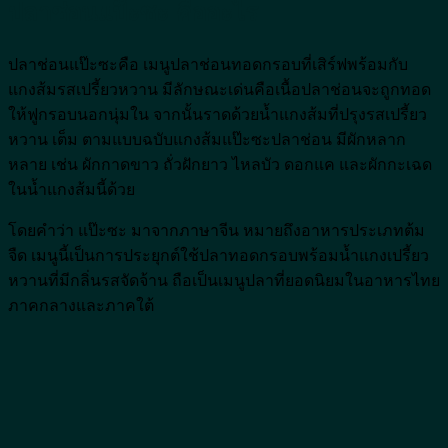
ปลาช่อนแป๊ะซะ คืออะไร
ปลาช่อนแป๊ะซะคือ เมนูปลาช่อนทอดกรอบที่เสิร์ฟพร้อมกับ
แกงส้มรสเปรี้ยวหวาน มีลักษณะเด่นคือเนื้อปลาช่อนจะถูกทอด
ให้ฟูกรอบนอกนุ่มใน จากนั้นราดด้วยน้ำแกงส้มที่ปรุงรสเปรี้ยว
หวาน เต็ม ตามแบบฉบับแกงส้มแป๊ะซะปลาช่อน มีผักหลาก
หลาย เช่น ผักกาดขาว ถั่วฝักยาว ไหลบัว ดอกแค และผักกะเฉด
ในน้ำแกงส้มนี้ด้วย
โดยคำว่า แป๊ะซะ มาจากภาษาจีน หมายถึงอาหารประเภทต้ม
จืด เมนูนี้เป็นการประยุกต์ใช้ปลาทอดกรอบพร้อมน้ำแกงเปรี้ยว
หวานที่มีกลิ่นรสจัดจ้าน ถือเป็นเมนูปลาที่ยอดนิยมในอาหารไทย
ภาคกลางและภาคใต้