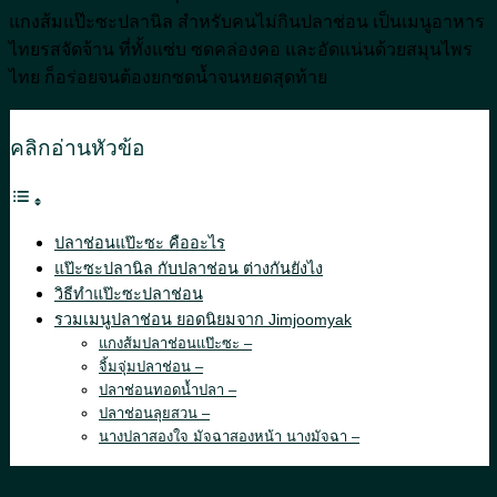
แกงส้มแป๊ะซะปลานิล สำหรับคนไม่กินปลาช่อน เป็นเมนูอาหาร
ไทยรสจัดจ้าน ที่ทั้งแซ่บ ซดคล่องคอ และอัดแน่นด้วยสมุนไพร
ไทย ก็อร่อยจนต้องยกซดน้ำจนหยดสุดท้าย
คลิกอ่านหัวข้อ
ปลาช่อนแป๊ะซะ คืออะไร
แป๊ะซะปลานิล กับปลาช่อน ต่างกันยังไง
วิธีทําแป๊ะซะปลาช่อน
รวมเมนูปลาช่อน ยอดนิยมจาก Jimjoomyak
แกงส้มปลาช่อนแป๊ะซะ –
จิ้มจุ่มปลาช่อน –
ปลาช่อนทอดน้ำปลา –
ปลาช่อนลุยสวน –
นางปลาสองใจ มัจฉาสองหน้า นางมัจฉา –